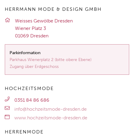
HERRMANN MODE & DESIGN GMBH
Weis­ses Ge­wöl­be Dres­den
Wie­ner Platz 3
01069 Dres­den
Parkinformation
Parkhaus Wienerplatz 2 (bitte obere Ebene)
Zugang über Erdgeschoss
HOCHZEITSMODE
0351 84 86 686
info@hochzeitsmode-dresden.de
www.hochzeitsmode-dresden.de
HERRENMODE