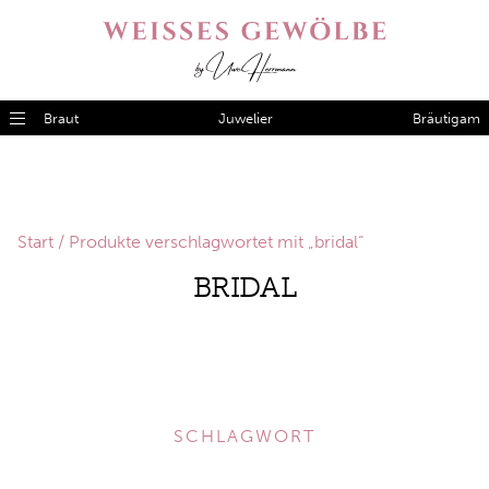
Braut
Juwelier
Bräutigam
Start
/ Produkte verschlagwortet mit „bridal“
BRIDAL
SCHLAGWORT