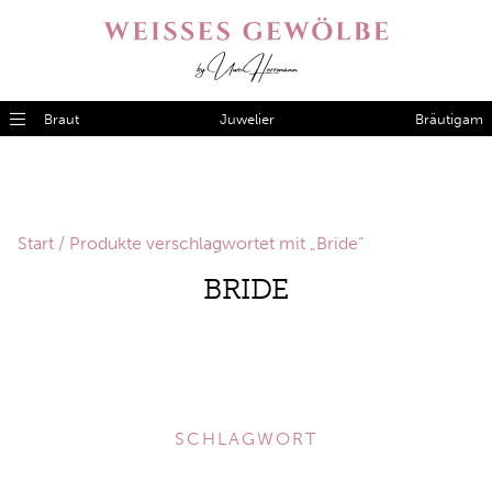
Braut
Juwelier
Bräutigam
Start
/ Produkte verschlagwortet mit „Bride“
BRIDE
SCHLAGWORT