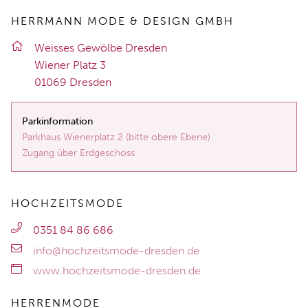
HERRMANN MODE & DESIGN GMBH
Weis­ses Ge­wöl­be Dres­den
Wie­ner Platz 3
01069 Dres­den
Parkinformation
Parkhaus Wienerplatz 2 (bitte obere Ebene)
Zugang über Erdgeschoss
HOCHZEITSMODE
0351 84 86 686
info@hochzeitsmode-dresden.de
www.hochzeitsmode-dresden.de
HERRENMODE