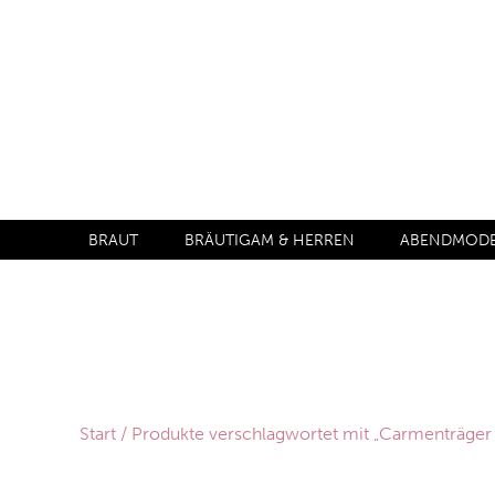
BRAUT
BRÄUTIGAM & HERREN
ABENDMODE 
Start
/ Produkte verschlagwortet mit „Carmenträger 