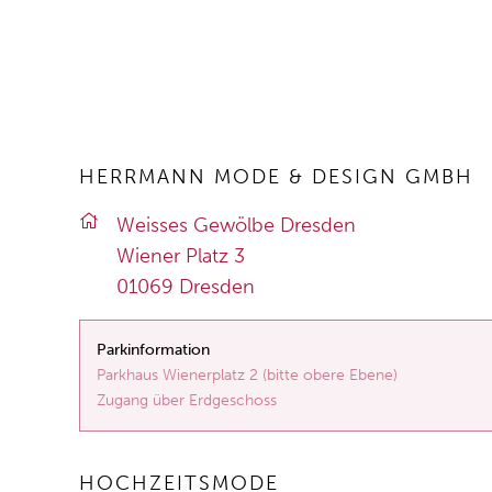
HERRMANN MODE & DESIGN GMBH
Weis­ses Ge­wöl­be Dres­den
Wie­ner Platz 3
01069 Dres­den
Parkinformation
Parkhaus Wienerplatz 2 (bitte obere Ebene)
Zugang über Erdgeschoss
HOCHZEITSMODE