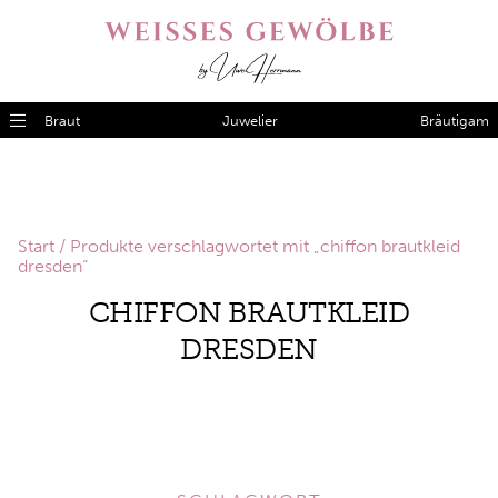
Braut
Juwelier
Bräutigam
Start
/ Produkte verschlagwortet mit „chiffon brautkleid
dresden“
CHIFFON BRAUTKLEID
DRESDEN