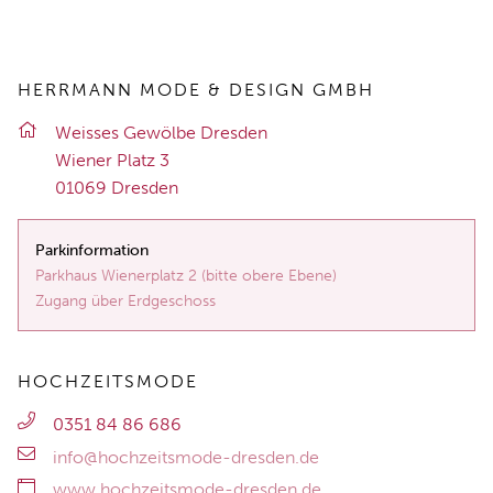
HERRMANN MODE & DESIGN GMBH
Weis­ses Ge­wöl­be Dres­den
Wie­ner Platz 3
01069 Dres­den
Parkinformation
Parkhaus Wienerplatz 2 (bitte obere Ebene)
Zugang über Erdgeschoss
HOCHZEITSMODE
0351 84 86 686
info@hochzeitsmode-dresden.de
www.hochzeitsmode-dresden.de