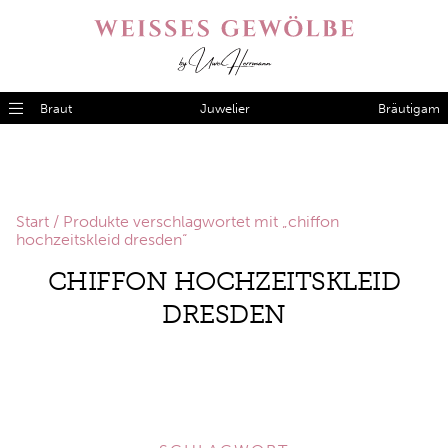
Braut
Juwelier
Bräutigam
Start
/ Produkte verschlagwortet mit „chiffon
hochzeitskleid dresden“
CHIFFON HOCHZEITSKLEID
DRESDEN