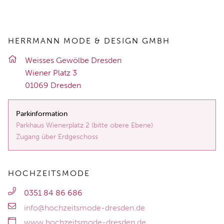
HERRMANN MODE & DESIGN GMBH
Weis­ses Ge­wöl­be Dres­den
Wie­ner Platz 3
01069 Dres­den
Parkinformation
Parkhaus Wienerplatz 2 (bitte obere Ebene)
Zugang über Erdgeschoss
HOCHZEITSMODE
0351 84 86 686
info@hochzeitsmode-dresden.de
www.hochzeitsmode-dresden.de