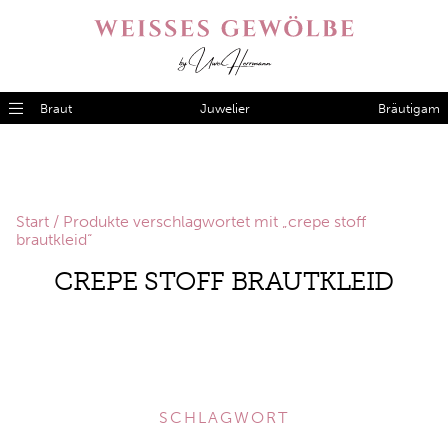
Braut
Juwelier
Bräutigam
Start
/ Produkte verschlagwortet mit „crepe stoff
brautkleid“
CREPE STOFF BRAUTKLEID
SCHLAGWORT