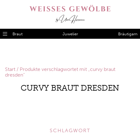
Braut
Juwelier
Bräutigam
Start
/ Produkte verschlagwortet mit „curvy braut
dresden“
CURVY BRAUT DRESDEN
SCHLAGWORT