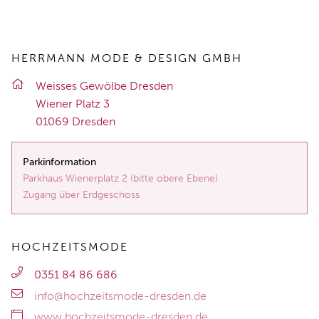
HERRMANN MODE & DESIGN GMBH
Weis­ses Ge­wöl­be Dres­den
Wie­ner Platz 3
01069 Dres­den
Parkinformation
Parkhaus Wienerplatz 2 (bitte obere Ebene)
Zugang über Erdgeschoss
HOCHZEITSMODE
0351 84 86 686
info@hochzeitsmode-dresden.de
www.hochzeitsmode-dresden.de