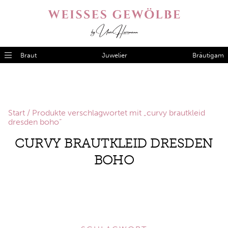
Braut
Juwelier
Bräutigam
Start
/ Produkte verschlagwortet mit „curvy brautkleid
dresden boho“
CURVY BRAUTKLEID DRESDEN
BOHO