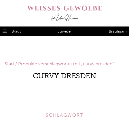
Braut
Juwelier
Bräutigam
Start
/ Produkte verschlagwortet mit „curvy dresden“
CURVY DRESDEN
SCHLAGWORT