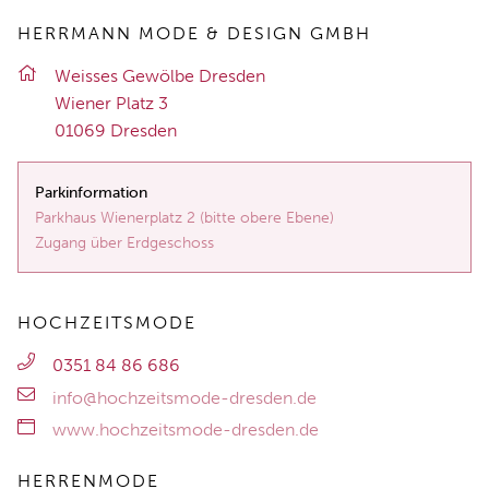
HERRMANN MODE & DESIGN GMBH
Weis­ses Ge­wöl­be Dres­den
Wie­ner Platz 3
01069 Dres­den
Parkinformation
Parkhaus Wienerplatz 2 (bitte obere Ebene)
Zugang über Erdgeschoss
HOCHZEITSMODE
0351 84 86 686
info@hochzeitsmode-dresden.de
www.hochzeitsmode-dresden.de
HERRENMODE