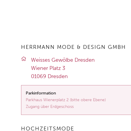
HERRMANN MODE & DESIGN GMBH
Weis­ses Ge­wöl­be Dres­den
Wie­ner Platz 3
01069 Dres­den
Parkinformation
Parkhaus Wienerplatz 2 (bitte obere Ebene)
Zugang über Erdgeschoss
HOCHZEITSMODE