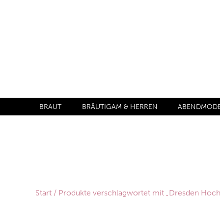
BRAUT
BRÄUTIGAM & HERREN
ABENDMODE 
Start
/ Produkte verschlagwortet mit „Dresden Hoch