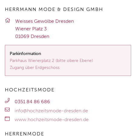
HERRMANN MODE & DESIGN GMBH
Weis­ses Ge­wöl­be Dres­den
Wie­ner Platz 3
01069 Dres­den
Parkinformation
Parkhaus Wienerplatz 2 (bitte obere Ebene)
Zugang über Erdgeschoss
HOCHZEITSMODE
0351 84 86 686
info@hochzeitsmode-dresden.de
www.hochzeitsmode-dresden.de
HERRENMODE