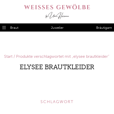
Braut
Juwelier
Bräutigam
Start
/ Produkte verschlagwortet mit „elysee brautkleider“
ELYSEE BRAUTKLEIDER
SCHLAGWORT