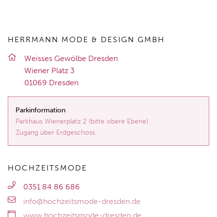
HERRMANN MODE & DESIGN GMBH
Weis­ses Ge­wöl­be Dres­den
Wie­ner Platz 3
01069 Dres­den
Parkinformation
Parkhaus Wienerplatz 2 (bitte obere Ebene)
Zugang über Erdgeschoss
HOCHZEITSMODE
0351 84 86 686
info@hochzeitsmode-dresden.de
www.hochzeitsmode-dresden.de