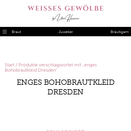
Braut
Juwelier
Bräutigam
Start
/ Produkte verschlagwortet mit „enges
Bohobrautkleid Dresden“
ENGES BOHOBRAUTKLEID
DRESDEN