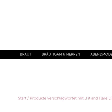
BRAUT
BRÄUTIGAM & HERREN
ABENDMODE 
Start
/ Produkte verschlagwortet mit „Fit and Flare 