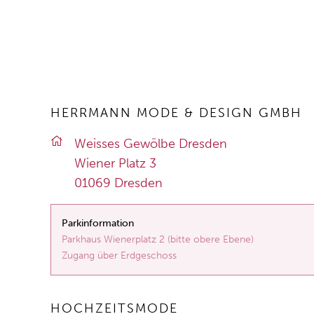
HERRMANN MODE & DESIGN GMBH
Weis­ses Ge­wöl­be Dres­den
Wie­ner Platz 3
01069 Dres­den
Parkinformation
Parkhaus Wienerplatz 2 (bitte obere Ebene)
Zugang über Erdgeschoss
HOCHZEITSMODE