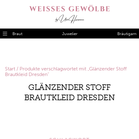
Braut
Juwelier
Bräutigam
Start
/ Produkte verschlagwortet mit „Glänzender Stoff
Brautkleid Dresden“
GLÄNZENDER STOFF
BRAUTKLEID DRESDEN