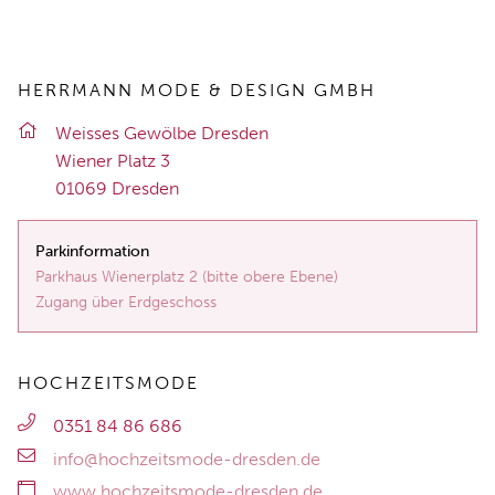
HERRMANN MODE & DESIGN GMBH
Weis­ses Ge­wöl­be Dres­den
Wie­ner Platz 3
01069 Dres­den
Parkinformation
Parkhaus Wienerplatz 2 (bitte obere Ebene)
Zugang über Erdgeschoss
HOCHZEITSMODE
0351 84 86 686
info@hochzeitsmode-dresden.de
www.hochzeitsmode-dresden.de