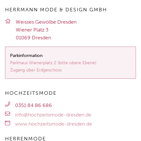
HERRMANN MODE & DESIGN GMBH
Weis­ses Ge­wöl­be Dres­den
Wie­ner Platz 3
01069 Dres­den
Parkinformation
Parkhaus Wienerplatz 2 (bitte obere Ebene)
Zugang über Erdgeschoss
HOCHZEITSMODE
0351 84 86 686
info@hochzeitsmode-dresden.de
www.hochzeitsmode-dresden.de
HERRENMODE