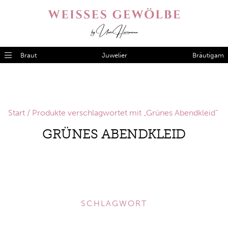
Braut
Juwelier
Bräutigam
Start
/ Produkte verschlagwortet mit „Grünes Abendkleid“
GRÜNES ABENDKLEID
SCHLAGWORT