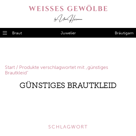
Braut
Juwelier
Bräutigam
Start
/ Produkte verschlagwortet mit „günstiges
Brautkleid“
GÜNSTIGES BRAUTKLEID
SCHLAGWORT