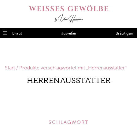
Braut
Juwelier
Bräutigam
Start
/ Produkte verschlagwortet mit „Herrenausstatter“
HERRENAUSSTATTER
SCHLAGWORT