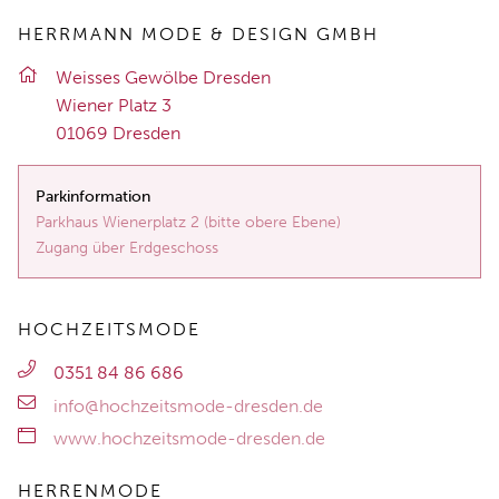
HERRMANN MODE & DESIGN GMBH
Weis­ses Ge­wöl­be Dres­den
Wie­ner Platz 3
01069 Dres­den
Parkinformation
Parkhaus Wienerplatz 2 (bitte obere Ebene)
Zugang über Erdgeschoss
HOCHZEITSMODE
0351 84 86 686
info@hochzeitsmode-dresden.de
www.hochzeitsmode-dresden.de
HERRENMODE