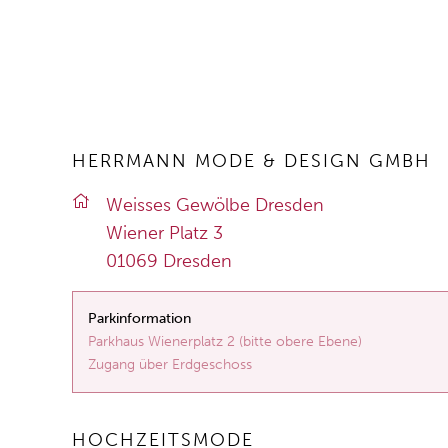
HERRMANN MODE & DESIGN GMBH
Weis­ses Ge­wöl­be Dres­den
Wie­ner Platz 3
01069 Dres­den
Parkinformation
Parkhaus Wienerplatz 2 (bitte obere Ebene)
Zugang über Erdgeschoss
HOCHZEITSMODE