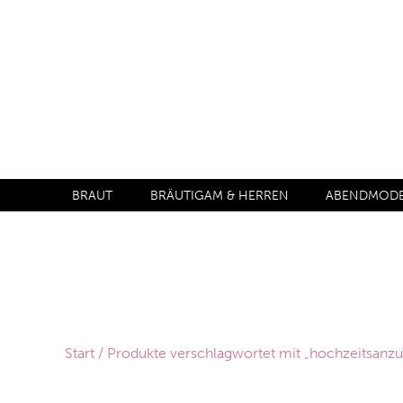
BRAUT
BRÄUTIGAM & HERREN
ABENDMODE 
Start
/ Produkte verschlagwortet mit „hochzeitsanzu