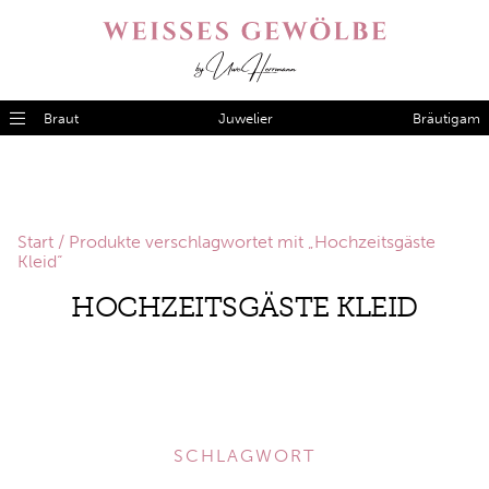
Braut
Juwelier
Bräutigam
Start
/ Produkte verschlagwortet mit „Hochzeitsgäste
Kleid“
HOCHZEITSGÄSTE KLEID
SCHLAGWORT