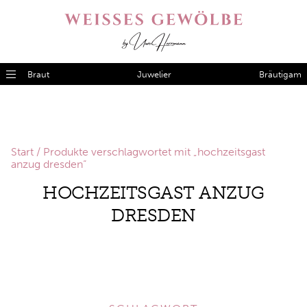
Braut
Juwelier
Bräutigam
Start
/ Produkte verschlagwortet mit „hochzeitsgast
anzug dresden“
HOCHZEITSGAST ANZUG
DRESDEN