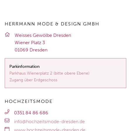
HERRMANN MODE & DESIGN GMBH
Weis­ses Ge­wöl­be Dres­den
Wie­ner Platz 3
01069 Dres­den
Parkinformation
Parkhaus Wienerplatz 2 (bitte obere Ebene)
Zugang über Erdgeschoss
HOCHZEITSMODE
0351 84 86 686
info@hochzeitsmode-dresden.de
www.hochzeitsmode-dresden.de