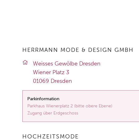
HERRMANN MODE & DESIGN GMBH
Weis­ses Ge­wöl­be Dres­den
Wie­ner Platz 3
01069 Dres­den
Parkinformation
Parkhaus Wienerplatz 2 (bitte obere Ebene)
Zugang über Erdgeschoss
HOCHZEITSMODE