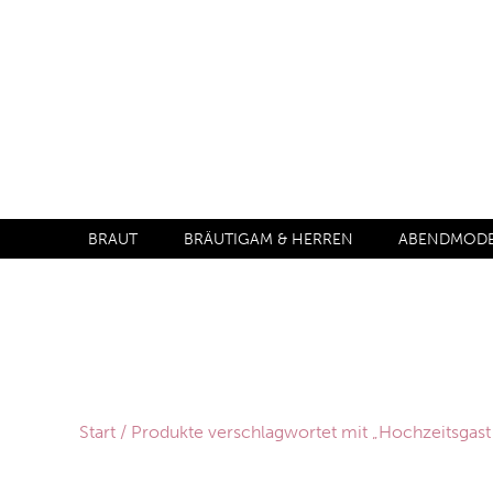
BRAUT
BRÄUTIGAM & HERREN
ABENDMODE 
Start
/ Produkte verschlagwortet mit „Hochzeitsgast 