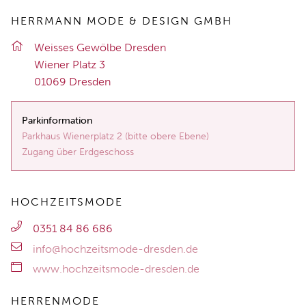
HERRMANN MODE & DESIGN GMBH
Weis­ses Ge­wöl­be Dres­den
Wie­ner Platz 3
01069 Dres­den
Parkinformation
Parkhaus Wienerplatz 2 (bitte obere Ebene)
Zugang über Erdgeschoss
HOCHZEITSMODE
0351 84 86 686
info@hochzeitsmode-dresden.de
www.hochzeitsmode-dresden.de
HERRENMODE