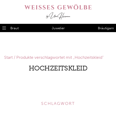
Braut
Juwelier
Bräutigam
Start
/ Produkte verschlagwortet mit „Hochzeitskleid“
HOCHZEITSKLEID
SCHLAGWORT