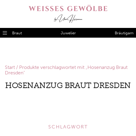
Braut
Juwelier
Bräutigam
Start
/ Produkte verschlagwortet mit „Hosenanzug Braut
Dresden“
HOSENANZUG BRAUT DRESDEN
SCHLAGWORT