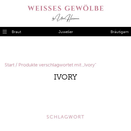
Braut
Juwelier
Bräutigam
Start
/ Produkte verschlagwortet mit „Ivory“
IVORY
SCHLAGWORT