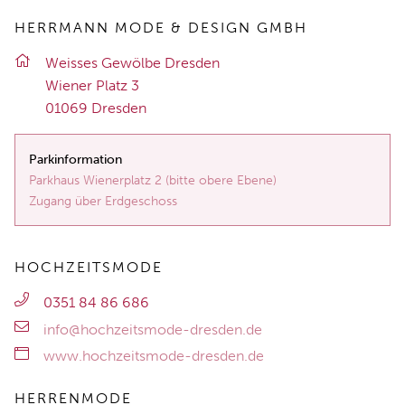
HERRMANN MODE & DESIGN GMBH
Weis­ses Ge­wöl­be Dres­den
Wie­ner Platz 3
01069 Dres­den
Parkinformation
Parkhaus Wienerplatz 2 (bitte obere Ebene)
Zugang über Erdgeschoss
HOCHZEITSMODE
0351 84 86 686
info@hochzeitsmode-dresden.de
www.hochzeitsmode-dresden.de
HERRENMODE