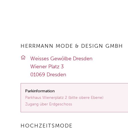
HERRMANN MODE & DESIGN GMBH
Weis­ses Ge­wöl­be Dres­den
Wie­ner Platz 3
01069 Dres­den
Parkinformation
Parkhaus Wienerplatz 2 (bitte obere Ebene)
Zugang über Erdgeschoss
HOCHZEITSMODE