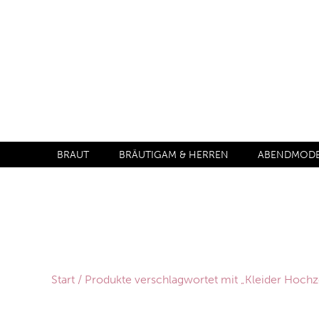
BRAUT
BRÄUTIGAM & HERREN
ABENDMODE 
Start
/ Produkte verschlagwortet mit „Kleider Hochze