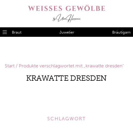
Braut
Juwelier
Bräutigam
Start
/ Produkte verschlagwortet mit „krawatte dresden“
KRAWATTE DRESDEN
SCHLAGWORT