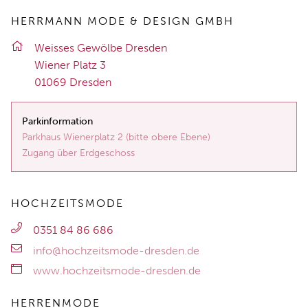
HERRMANN MODE & DESIGN GMBH
Weis­ses Ge­wöl­be Dres­den
Wie­ner Platz 3
01069 Dres­den
Parkinformation
Parkhaus Wienerplatz 2 (bitte obere Ebene)
Zugang über Erdgeschoss
HOCHZEITSMODE
0351 84 86 686
info@hochzeitsmode-dresden.de
www.hochzeitsmode-dresden.de
HERRENMODE