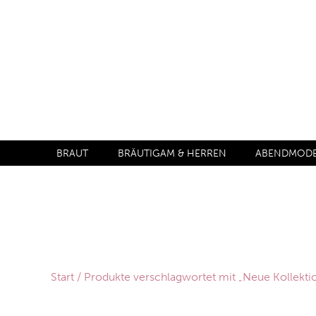
BRAUT
BRÄUTIGAM & HERREN
ABENDMODE 
Start
/ Produkte verschlagwortet mit „Neue Kollekti