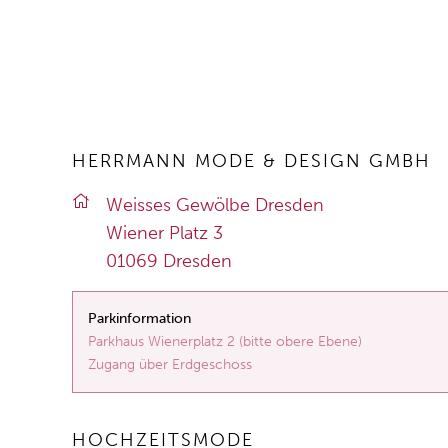
HERRMANN MODE & DESIGN GMBH
Weis­ses Ge­wöl­be Dres­den
Wie­ner Platz 3
01069 Dres­den
Parkinformation
Parkhaus Wienerplatz 2 (bitte obere Ebene)
Zugang über Erdgeschoss
HOCHZEITSMODE