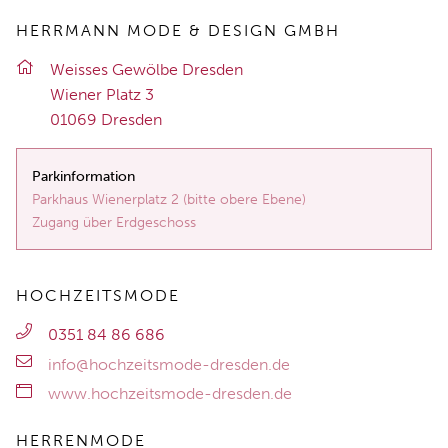
HERRMANN MODE & DESIGN GMBH
Weis­ses Ge­wöl­be Dres­den
Wie­ner Platz 3
01069 Dres­den
Parkinformation
Parkhaus Wienerplatz 2 (bitte obere Ebene)
Zugang über Erdgeschoss
HOCHZEITSMODE
0351 84 86 686
info@hochzeitsmode-dresden.de
www.hochzeitsmode-dresden.de
HERRENMODE