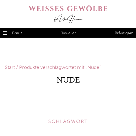
Braut
Juwelier
Bräutigam
Start
/ Produkte verschlagwortet mit „Nude“
NUDE
SCHLAGWORT