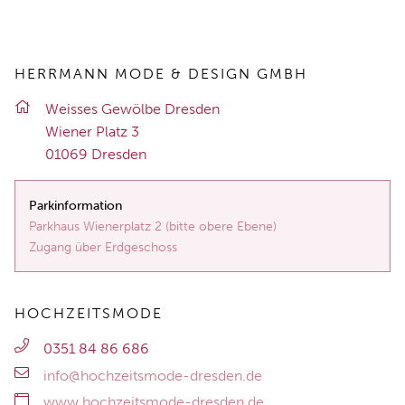
HERRMANN MODE & DESIGN GMBH
Weis­ses Ge­wöl­be Dres­den
Wie­ner Platz 3
01069 Dres­den
Parkinformation
Parkhaus Wienerplatz 2 (bitte obere Ebene)
Zugang über Erdgeschoss
HOCHZEITSMODE
0351 84 86 686
info@hochzeitsmode-dresden.de
www.hochzeitsmode-dresden.de