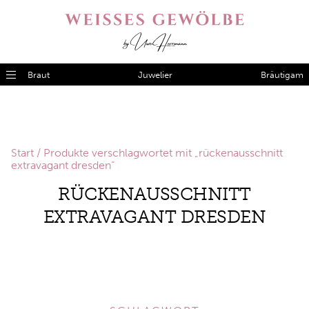
Braut
Juwelier
Bräutigam
Start
/ Produkte verschlagwortet mit „rückenausschnitt
extravagant dresden“
RÜCKENAUSSCHNITT
EXTRAVAGANT DRESDEN