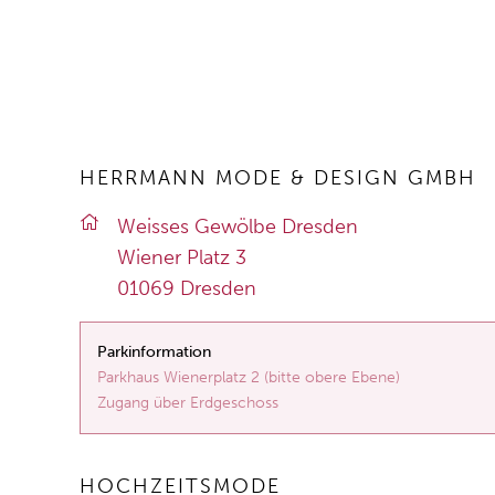
HERRMANN MODE & DESIGN GMBH
Weis­ses Ge­wöl­be Dres­den
Wie­ner Platz 3
01069 Dres­den
Parkinformation
Parkhaus Wienerplatz 2 (bitte obere Ebene)
Zugang über Erdgeschoss
HOCHZEITSMODE