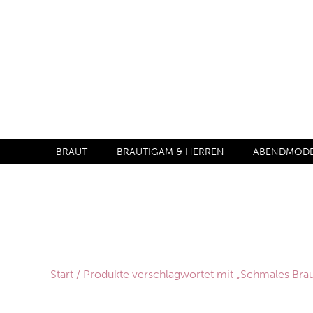
BRAUT
BRÄUTIGAM & HERREN
ABENDMODE 
Start
/ Produkte verschlagwortet mit „Schmales Brau