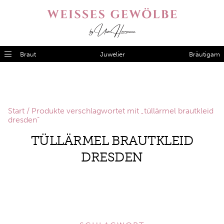
Braut
Juwelier
Bräutigam
Start
/ Produkte verschlagwortet mit „tüllärmel brautkleid
dresden“
TÜLLÄRMEL BRAUTKLEID
DRESDEN