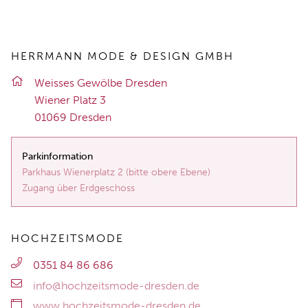
HERRMANN MODE & DESIGN GMBH
Weis­ses Ge­wöl­be Dres­den
Wie­ner Platz 3
01069 Dres­den
Parkinformation
Parkhaus Wienerplatz 2 (bitte obere Ebene)
Zugang über Erdgeschoss
HOCHZEITSMODE
0351 84 86 686
info@hochzeitsmode-dresden.de
www.hochzeitsmode-dresden.de