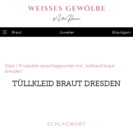
Braut
Juwelier
Bräutigam
Start
/ Produkte verschlagwortet mit „tüllkleid braut
dresden“
TÜLLKLEID BRAUT DRESDEN
SCHLAGWORT