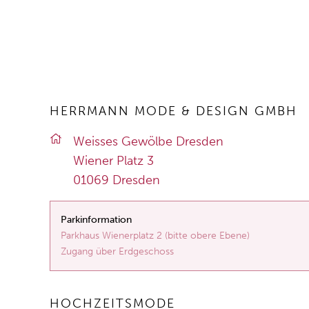
HERRMANN MODE & DESIGN GMBH
Weis­ses Ge­wöl­be Dres­den
Wie­ner Platz 3
01069 Dres­den
Parkinformation
Parkhaus Wienerplatz 2 (bitte obere Ebene)
Zugang über Erdgeschoss
HOCHZEITSMODE