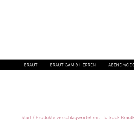
BRAUT
BRÄUTIGAM & HERREN
ABENDMODE 
Start
/ Produkte verschlagwortet mit „Tüllrock Braut