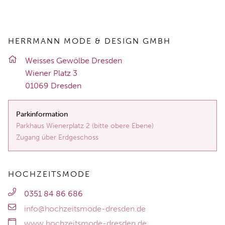
HERRMANN MODE & DESIGN GMBH
Weis­ses Ge­wöl­be Dres­den
Wie­ner Platz 3
01069 Dres­den
Parkinformation
Parkhaus Wienerplatz 2 (bitte obere Ebene)
Zugang über Erdgeschoss
HOCHZEITSMODE
0351 84 86 686
info@hochzeitsmode-dresden.de
www.hochzeitsmode-dresden.de