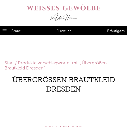
Braut
Juwelier
Bräutigam
Start
/ Produkte verschlagwortet mit „Übergrößen
Brautkleid Dresden“
ÜBERGRÖSSEN BRAUTKLEID D
RESDEN