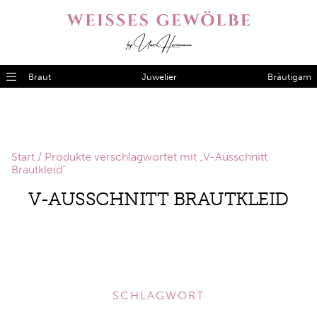
Braut
Juwelier
Bräutigam
Start
/ Produkte verschlagwortet mit „V-Ausschnitt
Brautkleid“
V-AUSSCHNITT BRAUTKLEID
SCHLAGWORT