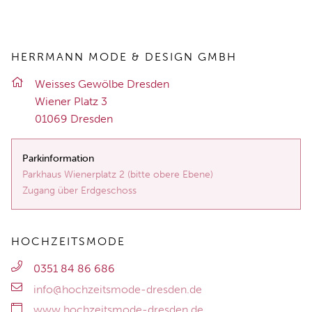
HERRMANN MODE & DESIGN GMBH
Weis­ses Ge­wöl­be Dres­den
Wie­ner Platz 3
01069 Dres­den
Parkinformation
Parkhaus Wienerplatz 2 (bitte obere Ebene)
Zugang über Erdgeschoss
HOCHZEITSMODE
0351 84 86 686
info@hochzeitsmode-dresden.de
www.hochzeitsmode-dresden.de