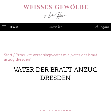
Braut
Juwelier
Bräutigam
Start
/ Produkte verschlagwortet mit „vater der braut
anzug dresden“
VATER DER BRAUT ANZUG
DRESDEN