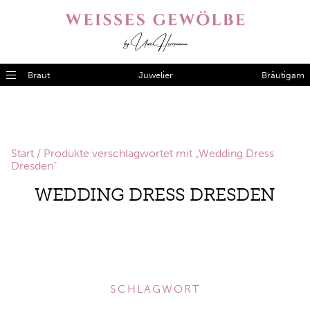
Braut
Juwelier
Bräutigam
Start
/ Produkte verschlagwortet mit „Wedding Dress
Dresden“
WEDDING DRESS DRESDEN
SCHLAGWORT