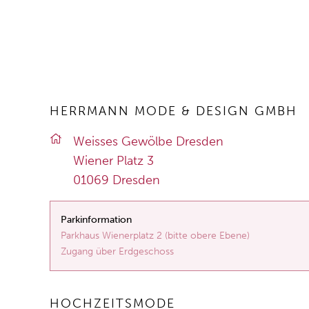
HERRMANN MODE & DESIGN GMBH
Weis­ses Ge­wöl­be Dres­den
Wie­ner Platz 3
01069 Dres­den
Parkinformation
Parkhaus Wienerplatz 2 (bitte obere Ebene)
Zugang über Erdgeschoss
HOCHZEITSMODE