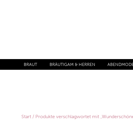
BRAUT
BRÄUTIGAM & HERREN
ABENDMODE 
Start
/ Produkte verschlagwortet mit „Wunderschöne