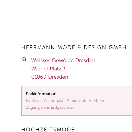
HERRMANN MODE & DESIGN GMBH
Weis­ses Ge­wöl­be Dres­den
Wie­ner Platz 3
01069 Dres­den
Parkinformation
Parkhaus Wienerplatz 2 (bitte obere Ebene)
Zugang über Erdgeschoss
HOCHZEITSMODE