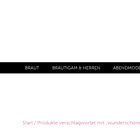
BRAUT
BRÄUTIGAM & HERREN
ABENDMODE 
Start
/ Produkte verschlagwortet mit „wunderschöne