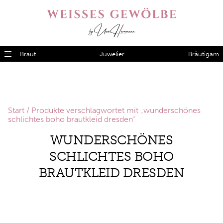
Braut
Juwelier
Bräutigam
Start
/ Produkte verschlagwortet mit „wunderschönes
schlichtes boho brautkleid dresden“
WUNDERSCHÖNES
SCHLICHTES BOHO
BRAUTKLEID DRESDEN