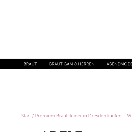
BRAUT
BRÄUTIGAM & HERREN
ABENDMODE 
Start
/
Premium Brautkleider in Dresden kaufen –