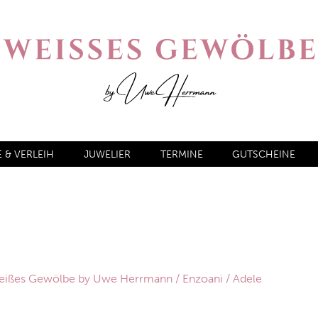
& VERLEIH
JUWELIER
TERMINE
GUTSCHEINE
 Weißes Gewölbe by Uwe Herrmann
/
Enzoani
/ Adele