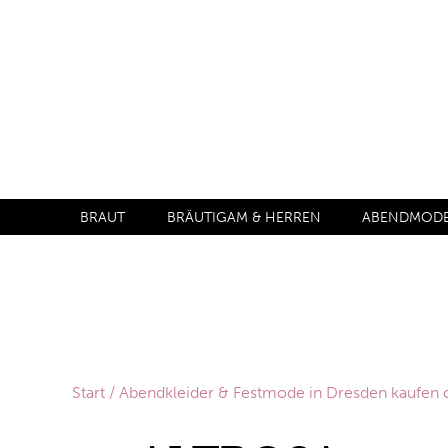
BRAUT
BRÄUTIGAM & HERREN
ABENDMODE 
Start
/
Abendkleider & Festmode in Dresden kaufen 