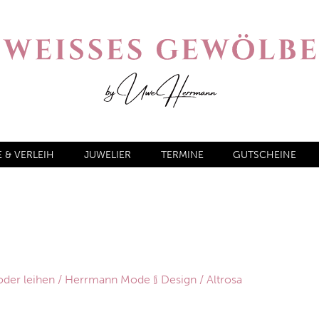
& VERLEIH
JUWELIER
TERMINE
GUTSCHEINE
oder leihen
/
Herrmann Mode § Design
/ Altrosa