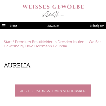
Braut
Juwelier
Bräutigam
Start
/
Premium Brautkleider in Dresden kaufen – Weißes
Gewölbe by Uwe Herrmann
/ Aurelia
AU­RE­LIA
JETZT BERATUNGSTERMIN VEREINBAREN