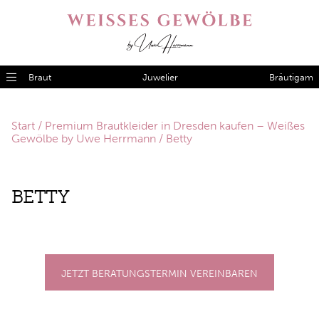
Braut
Juwelier
Bräutigam
Start
/
Premium Brautkleider in Dresden kaufen – Weißes
Gewölbe by Uwe Herrmann
/ Betty
BET­TY
JETZT BERATUNGSTERMIN VEREINBAREN