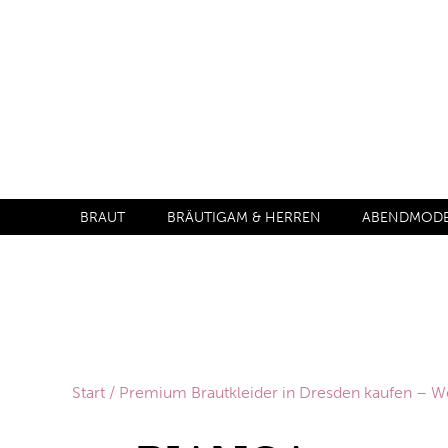
BRAUT
BRÄUTIGAM & HERREN
ABENDMODE 
Start
/
Premium Brautkleider in Dresden kaufen –