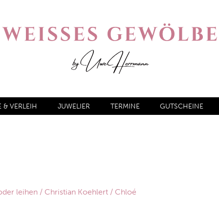
& VERLEIH
JUWELIER
TERMINE
GUTSCHEINE
oder leihen
/
Christian Koehlert
/ Chloé