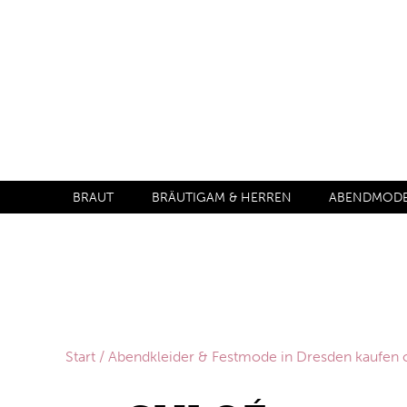
BRAUT
BRÄUTIGAM & HERREN
ABENDMODE 
Start
/
Abendkleider & Festmode in Dresden kaufen 