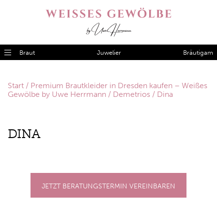
Braut
Juwelier
Bräutigam
Start
/
Premium Brautkleider in Dresden kaufen – Weißes
Gewölbe by Uwe Herrmann
/
Demetrios
/ Dina
DINA
JETZT BERATUNGSTERMIN VEREINBAREN