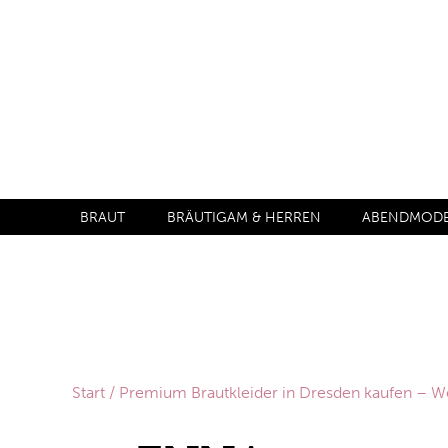
BRAUT
BRÄUTIGAM & HERREN
ABENDMODE 
Start
/
Premium Brautkleider in Dresden kaufen –