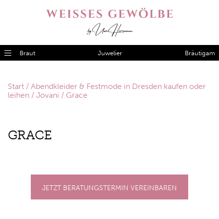
Braut
Juwelier
Bräutigam
Start
/
Abendkleider & Festmode in Dresden kaufen oder
leihen
/
Jovani
/ Grace
GRA­CE
JETZT BERATUNGSTERMIN VEREINBAREN