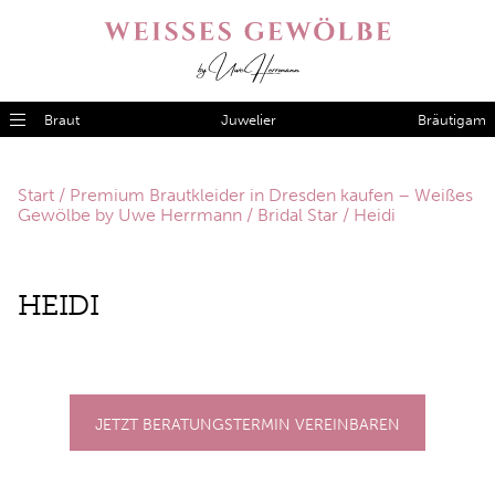
Braut
Juwelier
Bräutigam
Start
/
Premium Brautkleider in Dresden kaufen – Weißes
Gewölbe by Uwe Herrmann
/
Bridal Star
/ Heidi
HEI­DI
JETZT BERATUNGSTERMIN VEREINBAREN